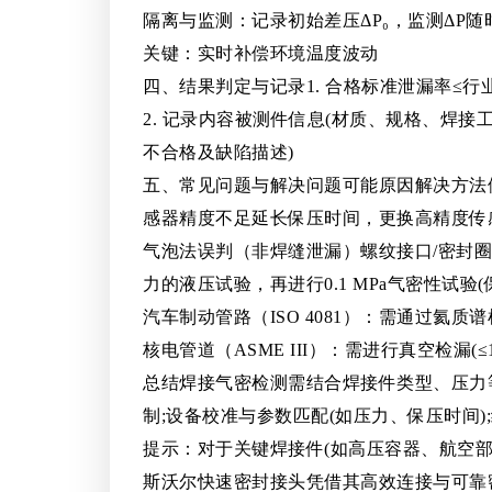
隔离与监测：记录初始差压ΔP₀，监测ΔP随
关键：实时补偿环境温度波动
四、结果判定与记录1. 合格标准泄漏率≤行业标准
2. 记录内容被测件信息(材质、规格、焊接工
不合格及缺陷描述)
五、常见问题与解决问题可能原因解决方法
感器精度不足延长保压时间，更换高精度传感
气泡法误判（非焊缝泄漏）螺纹接口/密封圈
力的液压试验，再进行0.1 MPa气密性试验(保压
汽车制动管路（ISO 4081）：需通过氦质谱检漏(
核电管道（ASME III）：需进行真空检漏(≤1×
总结焊接气密检测需结合焊接件类型、压力等
制;设备校准与参数匹配(如压力、保压时间
提示：对于关键焊接件(如高压容器、航空部件
斯沃尔快速密封接头凭借其高效连接与可靠