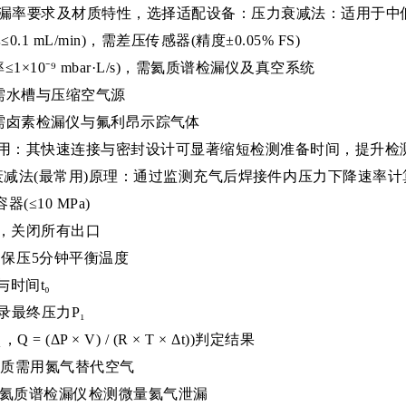
漏率要求及材质特性，选择适配设备：压力衰减法：适用于中低压
mL/min)，需差压传感器(精度±0.05% FS)
10⁻⁹ mbar·L/s)，需氦质谱检漏仪及真空系统
需水槽与压缩空气源
需卤素检漏仪与氟利昂示踪气体
用：其快速连接与密封设计可显著缩短检测准备时间，提升检
衰减法(最常用)原理：通过监测充气后焊接件内压力下降速率计
(≤10 MPa)
，关闭所有出口
，保压5分钟平衡温度
时间t₀
录最终压力P₁
 (ΔP × V) / (R × T × Δt))判定结果
介质需用氮气替代空气
用氦质谱检漏仪检测微量氦气泄漏