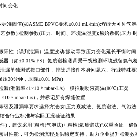
时间变化
阈值(如ASME BPVC要求≤0.01 mL/min);焊缝无可见气
艺参数);检测参数(压力、时间、环境温湿度);原始数据(压力-
假阳性（误判泄漏）温度波动/振动导致压力变化延长平衡时间
器（如±0.01% FS）氦质谱检测背景干扰检测环境残留氦
泄漏单独测试接口部件，排除焊接件本身问题六、行业特殊要求示例
30分钟，压降≤0.01 MPa)
泄漏率≤1×10⁻⁹ mbar·L/s)，模拟制动液高温(80℃)工况
10⁻⁵ mbar·L/s)，并标记所有焊缝位置
级及泄漏率要求选择方法(如压力衰减法、氦质谱法、气泡法等
);结合行业标准与实际工况验证结果
)，建议采用“粗检(气泡法)+ 精检(氦质谱法)”双重验证，确
密封性能，可为检测流程提供稳定支持，助力企业提升检测效