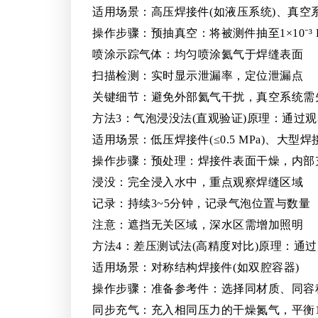
适用场景：高压焊接件(如液压系统)、真空系
操作步骤：预抽真空：将被测件抽至1×10⁻³ 
喷涂示踪气体：均匀喷涂氦气于焊缝表面
扫描检测：实时显示泄漏率，定位泄漏点
关键细节：避免外部氦气干扰，真空系统需
方法3：气泡浸没法(直观验证)原理：通过
适用场景：低压焊接件(≤0.5 MPa)、大型焊
操作步骤：预处理：焊接件表面干燥，内部充气至0
浸没：完全浸入水中，重点观察焊缝区域
记录：持续3~5分钟，记录气泡位置与数量
注意：遮挡无关区域，深水区需增加照明
方法4：差压测试法(高精度对比)原理：通
适用场景：对称结构焊接件(如双腔容器)
操作步骤：准备参考件：选择同材质、同容
同步充气：充入相同压力的干燥氮气，平衡1