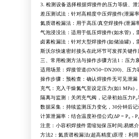
3. 检测设备选择根据焊接件的压力等级、泄
差压测试法：针对高精度中压焊接件(泄漏率≤0.1 
氦质谱检漏法：用于高压/真空焊接件(泄漏率≤1×
气泡浸没法：适用于低压焊接件(如水管)，
卤素检漏法：针对大型焊接件(如储油罐)，
斯沃尔快速密封接头在此环节可发挥关键作
三、常用检测方法与操作步骤方法1：压力
适用场景：焊接管道(DN50~DN200)、压力容器
操作步骤：预检查：确认焊接件无可见泄漏
充气：充入干燥氮气至设定压力(如1 MPa)
隔离与监测：关闭充气阀，记录初始压力P₀与
数据采集：持续监测压力变化，30分钟后记
计算泄漏率：结合温度补偿公式(ΔP = P₀ - P₁，Q =
注意：小容积焊接件需缩短保压时间;易燃
方法2：氦质谱检漏法(超高精度)原理：利